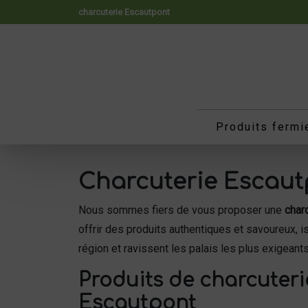
Panneau de gestion des cookies
charcuterie Escautpont
Produits fermi
Charcuterie Escautpo
Nous sommes fiers de vous proposer une
char
offrir des produits authentiques et savoureux, i
région et ravissent les palais les plus exigeants
Produits de charcuteri
Escautpont