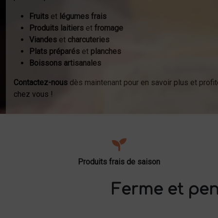
Fruits
et
légumes frais
Produits laitiers
et
fromage
Viandes
et
charcuteries
Plats préparés
et
planches
Boissons artisanales
Contactez-nous
dès maintenant pour en savoir plus et profit
chez vous !
Produits frais de saison
Ferme et pen