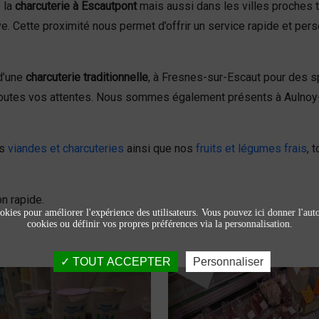
 la
charcuterie à Escautpont
mais aussi dans les villes proches 
 Cette proximité nous permet d’offrir un service rapide et perso
d’une
charcuterie traditionnelle
, à Fresnes-sur-Escaut pour des s
à toutes vos attentes. Nous sommes également présents à Aulno
os
viandes et charcuteries
ainsi que nos
fruits et légumes frais
, 
n rapide.
okies pour améliorer l'expérience des utilisateurs. Vous pouvez ici donner l'autor
cookies ou définir vos propres préférences via la personnalisation.
TOUT ACCEPTER
Personnaliser
Produits laitiers et
Viandes et
fromage