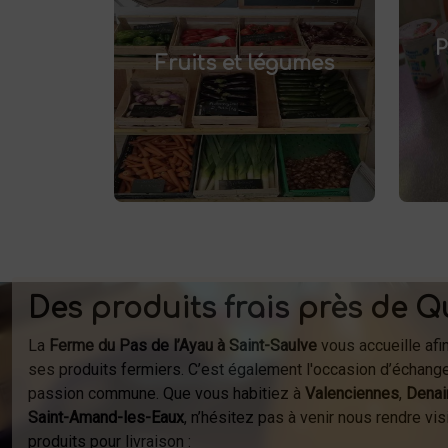
fruits et légumes
Achetez des
pr
et savourez
frais à Saint-Saulve
P
.
Fruits et légumes
des produits de saison, cultivés
localement. Goûtez la différence
af
: des produits sains et
respectueux de l'environnement.
fer
Vente directe à la ferme ou
à
livraison à domicile.
Des produits frais près de Q
La
Ferme du Pas de l’Ayau à Saint-Saulve
vous accueille afi
ses produits fermiers. C’est également l'occasion d’échange
passion commune. Que vous habitiez à
Valenciennes
,
Denai
Saint-Amand-les-Eaux
, n’hésitez pas à venir nous rendre v
produits pour livraison :