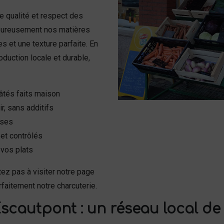
ie qualité et respect des
oureusement nos matières
s et une texture parfaite. En
duction locale et durable,
tés faits maison
r, sans additifs
ises
 et contrôlés
vos plats
tez pas à visiter notre page
faitement notre charcuterie.
scautpont : un réseau local de