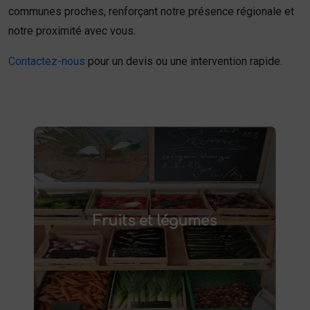
communes proches, renforçant notre présence régionale et
notre proximité avec vous.
Contactez-nous
pour un devis ou une intervention rapide.
Fruits et légumes
fruits et légumes frais à Saint-
Achetez des
Fruits et légumes
et savourez des produits de saison,
Saulve
cultivés localement. Goûtez la différence :
des produits sains et respectueux de
l'environnement. Vente directe à la ferme ou
livraison à domicile.