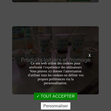
Produits laitiers et fromage
produits laitiers et fromages à
Dégustez nos
X
Produits laitiers et fromage
. Yaourts crémeux, fromages
Saint-Saulve
Ce site web utilise des cookies pour
affinés et autres délices laitiers vous
améliorer l'expérience des utilisateurs.
attendent dans notre ferme. Livraison et
Vous pouvez ici donner l'autorisation
vente directe à la ferme pour une fraîcheur
d'utiliser tous les cookies ou définir vos
garantie.
propres préférences via la
personnalisation.
TOUT ACCEPTER
Personnaliser