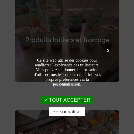
Produits laitiers et fromage
produits laitiers et fromages à
Dégustez nos
Produits laitiers et fromage
. Yaourts crémeux, fromages
Saint-Saulve
affinés et autres délices laitiers vous
X
attendent dans notre ferme. Livraison et
vente directe à la ferme pour une fraîcheur
Ce site web utilise des cookies pour
garantie.
améliorer l'expérience des utilisateurs.
Vous pouvez ici donner l'autorisation
d'utiliser tous les cookies ou définir vos
propres préférences via la
personnalisation.
TOUT ACCEPTER
Personnaliser