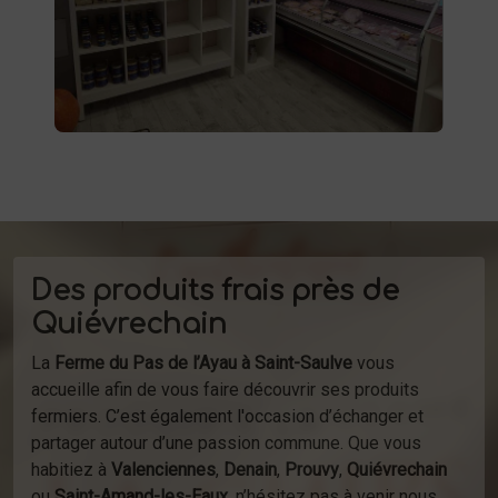
d'autres produits fermiers vous attendent.
produits
Profitez de la vente directe de
à la ferme ou de notre service de
d'épicerie
livraison.
Des produits frais près de
Quiévrechain
La
Ferme du Pas de l’Ayau à Saint-Saulve
vous
accueille afin de vous faire découvrir ses produits
fermiers. C’est également l'occasion d’échanger et
partager autour d’une passion commune. Que vous
habitiez à
Valenciennes
,
Denain
,
Prouvy
,
Quiévrechain
ou
Saint-Amand-les-Eaux
, n’hésitez pas à venir nous