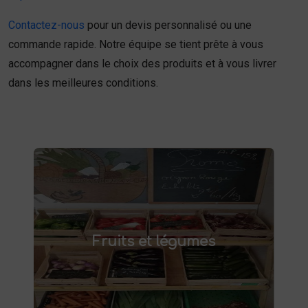
Contactez-nous
pour un devis personnalisé ou une
commande rapide. Notre équipe se tient prête à vous
accompagner dans le choix des produits et à vous livrer
dans les meilleures conditions.
Fruits et légumes
fruits et légumes frais à Saint-
Achetez des
Fruits et légumes
et savourez des produits de saison,
Saulve
cultivés localement. Goûtez la différence :
des produits sains et respectueux de
l'environnement. Vente directe à la ferme ou
livraison à domicile.