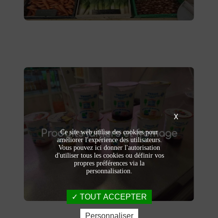
Produits laitiers et fromage
X
produits laitiers et fromages à
Dégustez nos
Produits laitiers et fromage
Ce site web utilise des cookies pour
. Yaourts crémeux, fromages
Saint-Saulve
améliorer l'expérience des utilisateurs.
affinés et autres délices laitiers vous
Vous pouvez ici donner l'autorisation
attendent dans notre ferme. Livraison et
d'utiliser tous les cookies ou définir vos
vente directe à la ferme pour une fraîcheur
propres préférences via la
garantie.
personnalisation.
TOUT ACCEPTER
Personnaliser