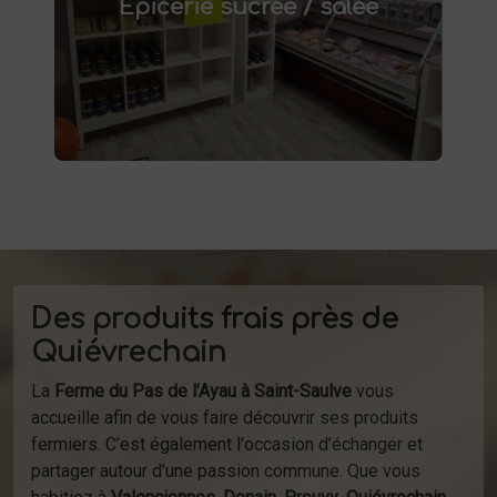
Épicerie sucrée / salée
conserves maison, plats préparés et bien
d'autres produits fermiers vous attendent.
produits
Profitez de la vente directe de
à la ferme ou de notre service de
d'épicerie
livraison.
Des produits frais près de
Quiévrechain
La
Ferme du Pas de l’Ayau à Saint-Saulve
vous
accueille afin de vous faire découvrir ses produits
fermiers. C’est également l'occasion d’échanger et
partager autour d’une passion commune. Que vous