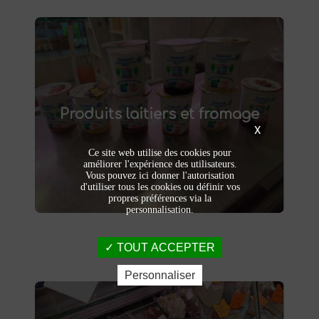
Produits laitiers et fromage
produits laitiers et fromages à
Dégustez nos
Produits laitiers et fromage
. Yaourts crémeux, fromages
Saint-Saulve
affinés et autres délices laitiers vous
X
attendent dans notre ferme. Livraison et
Ce site web utilise des cookies pour
vente directe à la ferme pour une fraîcheur
améliorer l'expérience des utilisateurs.
garantie.
Vous pouvez ici donner l'autorisation
d'utiliser tous les cookies ou définir vos
propres préférences via la
personnalisation.
TOUT ACCEPTER
Personnaliser