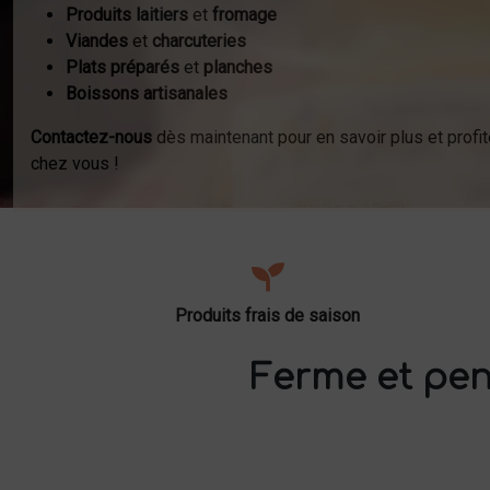
Produits laitiers
et
fromage
Viandes
et
charcuteries
Plats préparés
et
planches
Boissons artisanales
Contactez-nous
dès maintenant pour en savoir plus et profit
chez vous !
Produits frais de saison
Ferme et pen