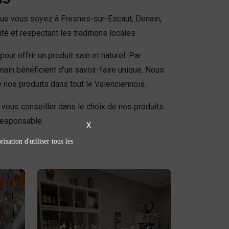
ue vous soyez à Fresnes-sur-Escaut, Denain,
ité et respectant les traditions locales.
ur offrir un produit sain et naturel. Par
ain bénéficient d’un savoir-faire unique. Nous
e nos produits dans tout le Valenciennois.
ous conseiller dans le choix de nos produits.
esponsable.
X
isation d'utiliser tous les
Épicerie sucrée /
salée
épicerie sucrée
Découvrez notre
.
et salée à Saint-Saulve