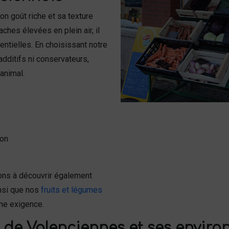
on goût riche et sa texture
aches élevées en plein air, il
entielles. En choisissant notre
 additifs ni conservateurs,
animal.
ion
ons à découvrir également
insi que nos
fruits et légumes
ême exigence.
de Valenciennes et ses enviro