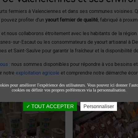
urts fermiers à Valenciennes et dans ses communes voisines. Q
 pouvez profiter d’un
yaourt fermier de qualité
, fabriqué à proxim
et nous collaborons étroitement avec les habitants de la région po
esnes-sur-Escaut ou les consommateurs de yaourt artisanal à Den
et Saint-Saulve pour garantir la fraîcheur et la disponibilité d
nous
: nous sommes disponibles pour répondre à vos besoins et v
ir notre
exploitation agricole
et comprendre notre démarche écor
okies pour améliorer l'expérience des utilisateurs. Vous pouvez ici donner l'autor
cookies ou définir vos propres préférences via la personnalisation.
TOUT ACCEPTER
Personnaliser
Produits laitiers et
Viandes et
fromage
charcuteries
oduits laitiers
Dégustez nos