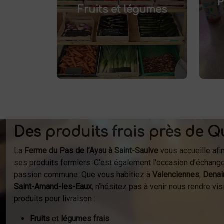
P
.
Fruits et légumes
des produits de saison, cultivés
localement. Goûtez la différence
af
: des produits sains et
respectueux de l'environnement.
fer
Vente directe à la ferme ou
à
livraison à domicile.
Des produits frais près de Q
La
Ferme du Pas de l’Ayau à Saint-Saulve
vous accueille afi
ses produits fermiers. C’est également l'occasion d’échange
passion commune. Que vous habitiez à
Valenciennes
,
Denai
Saint-Amand-les-Eaux
, n’hésitez pas à venir nous rendre v
produits pour livraison :
Fruits
et
légumes frais