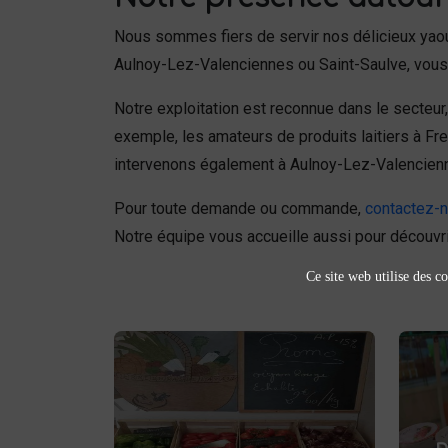
Nous sommes fiers de servir nos délicieux yao
Aulnoy-Lez-Valenciennes ou Saint-Saulve, vous
Notre exploitation est reconnue dans le secteur, 
exemple, les amateurs de produits laitiers à Fr
intervenons également à Aulnoy-Lez-Valenciennes 
Pour toute demande ou commande,
contactez-
Notre équipe vous accueille aussi pour découvr
Ce site web utilise des co
Fruits et légumes
fruits et légumes
Achetez des
pr
et savourez
frais à Saint-Saulve