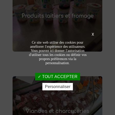
Produits laitiers et fromage
produits laitiers et fromages à
Dégustez nos
Produits laitiers et fromage
. Yaourts crémeux, fromages
Saint-Saulve
affinés et autres délices laitiers vous
attendent dans notre ferme. Livraison et
vente directe à la ferme pour une fraîcheur
X
garantie.
Ce site web utilise des cookies pour
améliorer l'expérience des utilisateurs.
Vous pouvez ici donner l'autorisation
d'utiliser tous les cookies ou définir vos
propres préférences via la
personnalisation.
TOUT ACCEPTER
Personnaliser
Viandes et charcuteries
Découvrez nos viandes et charcuteries
Viandes et charcuteries
artisanales. Goûtez à l'authenticité de nos