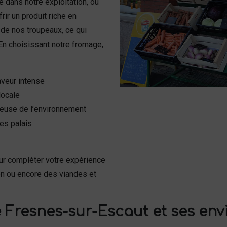
dans notre exploitation, où
rir un produit riche en
 de nos troupeaux, ce qui
 En choisissant notre fromage,
aveur intense
locale
tueuse de l’environnement
es palais
r compléter votre expérience
n ou encore des viandes et
 Fresnes-sur-Escaut et ses env