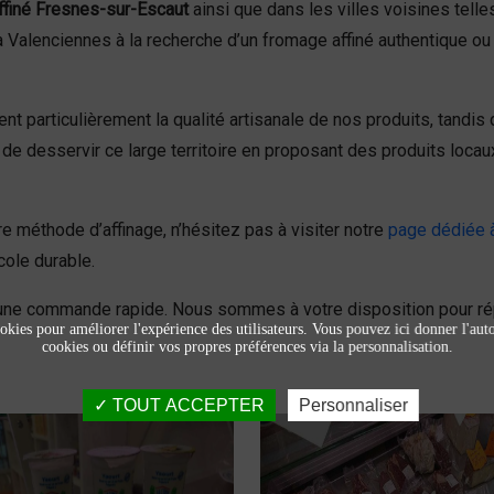
ffiné Fresnes-sur-Escaut
ainsi que dans les villes voisines tell
Valenciennes à la recherche d’un fromage affiné authentique ou 
t particulièrement la qualité artisanale de nos produits, tandis
de desservir ce large territoire en proposant des produits loca
re méthode d’affinage, n’hésitez pas à visiter notre
page dédiée à
cole durable.
une commande rapide. Nous sommes à votre disposition pour ré
okies pour améliorer l'expérience des utilisateurs. Vous pouvez ici donner l'autor
cookies ou définir vos propres préférences via la personnalisation.
TOUT ACCEPTER
Personnaliser
Produits laitiers et
Viandes et
fromage