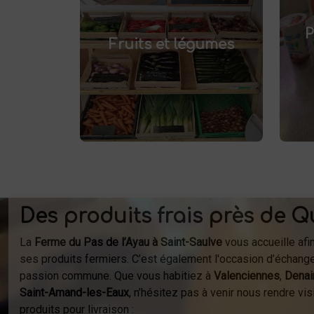
fruits et légumes
Achetez des
pr
et savourez
frais à Saint-Saulve
P
.
Fruits et légumes
des produits de saison, cultivés
localement. Goûtez la différence
af
: des produits sains et
respectueux de l'environnement.
fer
Vente directe à la ferme ou
à
livraison à domicile.
Des produits frais près de Q
La
Ferme du Pas de l’Ayau à Saint-Saulve
vous accueille afi
ses produits fermiers. C’est également l'occasion d’échange
passion commune. Que vous habitiez à
Valenciennes
,
Denai
Saint-Amand-les-Eaux
, n’hésitez pas à venir nous rendre v
produits pour livraison :