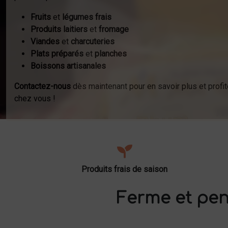
Fruits
et
légumes frais
Produits laitiers
et
fromage
Viandes
et
charcuteries
Plats préparés
et
planches
Boissons artisanales
Contactez-nous
dès maintenant pour en savoir plus et profit
chez vous !
Produits frais de saison
Ferme et pen