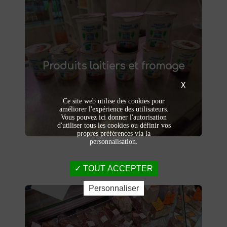
Produits laitiers et fromage
produits laitiers et fromages à
Dégustez nos
Produits laitiers et fromage
. Yaourts crémeux, fromages
Saint-Saulve
affinés et autres délices laitiers vous
X
attendent dans notre ferme. Livraison et
vente directe à la ferme pour une fraîcheur
Ce site web utilise des cookies pour
garantie.
améliorer l'expérience des utilisateurs.
Vous pouvez ici donner l'autorisation
d'utiliser tous les cookies ou définir vos
propres préférences via la
personnalisation.
TOUT ACCEPTER
Personnaliser