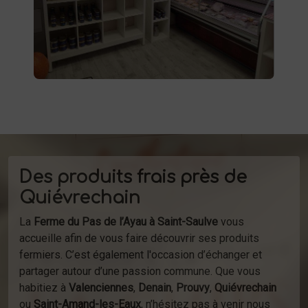
d'autres produits fermiers vous attendent.
produits
Profitez de la vente directe de
à la ferme ou de notre service de
d'épicerie
livraison.
Des produits frais près de
Quiévrechain
La
Ferme du Pas de l’Ayau à Saint-Saulve
vous
accueille afin de vous faire découvrir ses produits
fermiers. C’est également l'occasion d’échanger et
partager autour d’une passion commune. Que vous
habitiez à
Valenciennes
,
Denain
,
Prouvy
,
Quiévrechain
ou
Saint-Amand-les-Eaux
, n’hésitez pas à venir nous