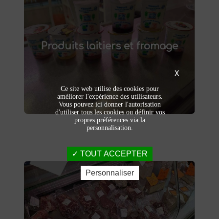
Produits laitiers et fromage
produits laitiers et fromages à
Dégustez nos
Produits laitiers et fromage
. Yaourts crémeux, fromages
Saint-Saulve
affinés et autres délices laitiers vous
attendent dans notre ferme. Livraison et
X
vente directe à la ferme pour une fraîcheur
garantie.
Ce site web utilise des cookies pour
améliorer l'expérience des utilisateurs.
Vous pouvez ici donner l'autorisation
d'utiliser tous les cookies ou définir vos
propres préférences via la
personnalisation.
TOUT ACCEPTER
Personnaliser
Viandes et charcuteries