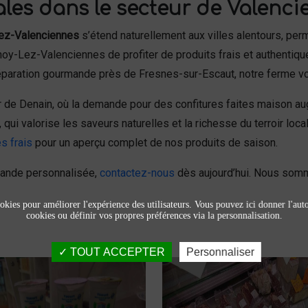
ales dans le secteur de Valenci
Lez-Valenciennes
s’étend naturellement aux villes alentours, per
lnoy-Lez-Valenciennes de profiter de produits frais et authentiq
paration gourmande près de Fresnes-sur-Escaut, notre ferme vous
 de Denain, où la demande pour des confitures faites maison au
ui valorise les saveurs naturelles et la richesse du terroir local
s frais
pour un aperçu complet de nos produits de saison.
mande personnalisée,
contactez-nous
dès aujourd’hui. Nous somme
okies pour améliorer l'expérience des utilisateurs. Vous pouvez ici donner l'autor
cookies ou définir vos propres préférences via la personnalisation.
TOUT ACCEPTER
Personnaliser
Produits laitiers et
Viandes et
fromage