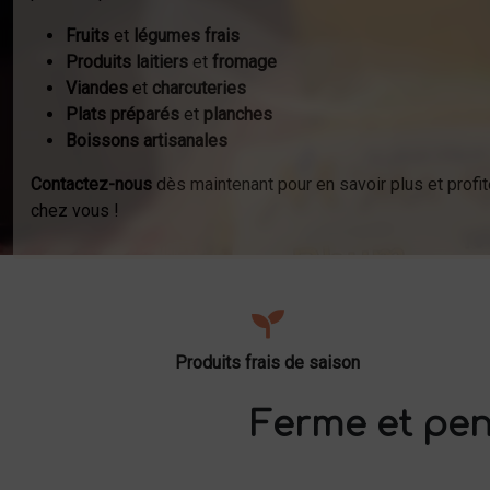
Fruits
et
légumes frais
Produits laitiers
et
fromage
Viandes
et
charcuteries
Plats préparés
et
planches
Boissons artisanales
Contactez-nous
dès maintenant pour en savoir plus et profit
chez vous !
Produits frais de saison
Ferme et pen