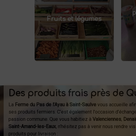
fruits et légumes
Achetez des
pr
et savourez
frais à Saint-Saulve
P
.
Fruits et légumes
des produits de saison, cultivés
localement. Goûtez la différence
af
: des produits sains et
respectueux de l'environnement.
fer
Vente directe à la ferme ou
à
livraison à domicile.
Des produits frais près de Q
La
Ferme du Pas de l’Ayau à Saint-Saulve
vous accueille afi
ses produits fermiers. C’est également l'occasion d’échange
passion commune. Que vous habitiez à
Valenciennes
,
Denai
Saint-Amand-les-Eaux
, n’hésitez pas à venir nous rendre v
produits pour livraison :