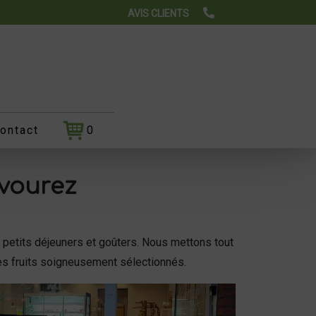
AVIS CLIENTS
ontact
0
avourez
os petits déjeuners et goûters. Nous mettons tout
des fruits soigneusement sélectionnés.