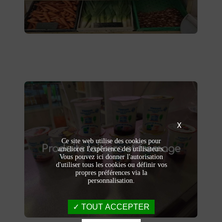
livraison à domicile.
Produits laitiers et fromage
X
produits laitiers et fromages à
Dégustez nos
Ce site web utilise des cookies pour
Produits laitiers et fromage
. Yaourts crémeux, fromages
Saint-Saulve
améliorer l'expérience des utilisateurs.
Vous pouvez ici donner l'autorisation
affinés et autres délices laitiers vous
d'utiliser tous les cookies ou définir vos
attendent dans notre ferme. Livraison et
propres préférences via la
vente directe à la ferme pour une fraîcheur
personnalisation.
garantie.
TOUT ACCEPTER