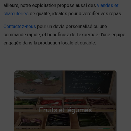
ailleurs, notre exploitation propose aussi des
viandes et
charcuteries
de qualité, idéales pour diversifier vos repas.
Contactez-nous
pour un devis personnalisé ou une
commande rapide, et bénéficiez de l’expertise d’une équipe
engagée dans la production locale et durable.
Fruits et légumes
fruits et légumes frais à Saint-
Achetez des
Fruits et légumes
et savourez des produits de saison,
Saulve
cultivés localement. Goûtez la différence :
des produits sains et respectueux de
l'environnement. Vente directe à la ferme ou