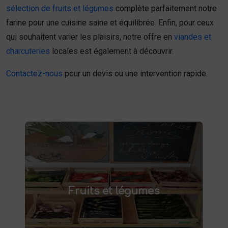
sélection de fruits et légumes
complète parfaitement notre
farine pour une cuisine saine et équilibrée. Enfin, pour ceux
qui souhaitent varier les plaisirs, notre offre en
viandes et
charcuteries
locales est également à découvrir.
Contactez-nous
pour un devis ou une intervention rapide.
Fruits et légumes
fruits et légumes frais à Saint-
Achetez des
Fruits et légumes
et savourez des produits de saison,
Saulve
cultivés localement. Goûtez la différence :
des produits sains et respectueux de
l'environnement. Vente directe à la ferme ou