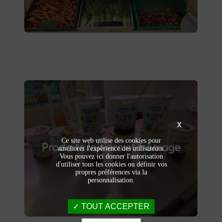
livraison à domicile.
Produits laitiers et fromage
X
produits laitiers et fromages à
Dégustez nos
Ce site web utilise des cookies pour
Produits laitiers et fromage
. Yaourts crémeux, fromages
Saint-Saulve
améliorer l'expérience des utilisateurs.
Vous pouvez ici donner l'autorisation
affinés et autres délices laitiers vous
d'utiliser tous les cookies ou définir vos
attendent dans notre ferme. Livraison et
propres préférences via la
vente directe à la ferme pour une fraîcheur
personnalisation.
garantie.
TOUT ACCEPTER