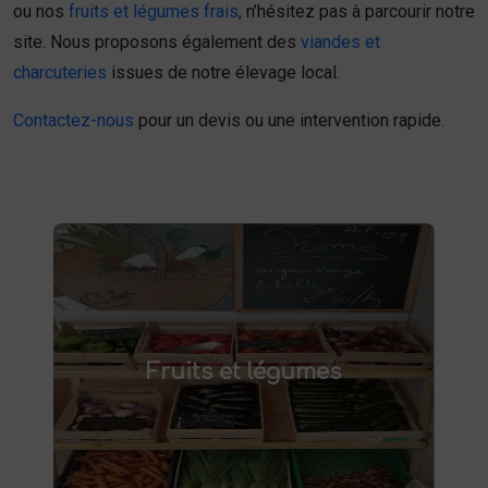
ou nos
fruits et légumes frais
, n’hésitez pas à parcourir notre
site. Nous proposons également des
viandes et
charcuteries
issues de notre élevage local.
Contactez-nous
pour un devis ou une intervention rapide.
Fruits et légumes
fruits et légumes frais à Saint-
Achetez des
Fruits et légumes
et savourez des produits de saison,
Saulve
cultivés localement. Goûtez la différence :
des produits sains et respectueux de
l'environnement. Vente directe à la ferme ou
livraison à domicile.