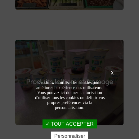
Produits laitiers et fromage
X
produits laitiers et fromages à
Dégustez nos
Produits laitiers et fromage
. Yaourts crémeux, fromages
Saint-Saulve
Ce site web utilise des cookies pour
affinés et autres délices laitiers vous
améliorer l'expérience des utilisateurs.
Vous pouvez ici donner l'autorisation
attendent dans notre ferme. Livraison et
d'utiliser tous les cookies ou définir vos
vente directe à la ferme pour une fraîcheur
propres préférences via la
garantie.
personnalisation.
TOUT ACCEPTER
Personnaliser