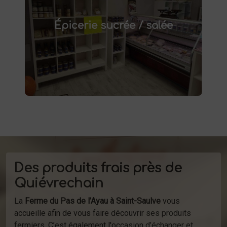
épicerie sucrée et salée à
Découvrez notre
. Confitures artisanales,
Saint-Saulve
Épicerie sucrée / salée
conserves maison, plats préparés et bien
d'autres produits fermiers vous attendent.
produits
Profitez de la vente directe de
à la ferme ou de notre service de
d'épicerie
livraison.
Des produits frais près de
Quiévrechain
La
Ferme du Pas de l’Ayau à Saint-Saulve
vous
accueille afin de vous faire découvrir ses produits
fermiers. C’est également l'occasion d’échanger et