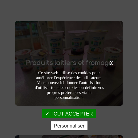
Produits laitiers et fromage
produits laitiers et fromages à
Dégustez nos
Produits laitiers et fromage
. Yaourts crémeux, fromages
Saint-Saulve
X
affinés et autres délices laitiers vous
Ce site web utilise des cookies pour
attendent dans notre ferme. Livraison et
améliorer l'expérience des utilisateurs.
vente directe à la ferme pour une fraîcheur
Vous pouvez ici donner l'autorisation
garantie.
d'utiliser tous les cookies ou définir vos
propres préférences via la
personnalisation.
TOUT ACCEPTER
Personnaliser