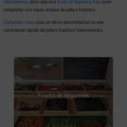
charcuteries
, ainsi que nos
fruits et légumes frais
pour
compléter vos repas à base de pâtes fraîches.
Contactez-nous
pour un devis personnalisé ou une
commande rapide de pâtes fraîches Valenciennes.
Fruits et légumes
fruits et légumes frais à Saint-
Achetez des
Fruits et légumes
et savourez des produits de saison,
Saulve
cultivés localement. Goûtez la différence :
des produits sains et respectueux de
l'environnement. Vente directe à la ferme ou
livraison à domicile.