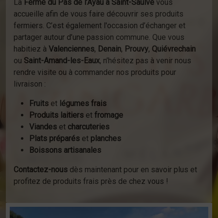
La
Ferme du Pas de l’Ayau à Saint-Saulve
vous
accueille afin de vous faire découvrir ses produits
fermiers. C’est également l'occasion d’échanger et
partager autour d’une passion commune. Que vous
habitiez à
Valenciennes
,
Denain
,
Prouvy
,
Quiévrechain
ou
Saint-Amand-les-Eaux
, n’hésitez pas à venir nous
rendre visite ou à commander nos produits pour
livraison :
Fruits
et
légumes frais
Produits laitiers
et
fromage
Viandes
et
charcuteries
Plats préparés
et
planches
Boissons artisanales
Contactez-nous
dès maintenant pour en savoir plus et
profitez de produits frais près de chez vous !