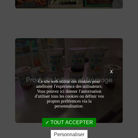
Produits laitiers et fromage
X
produits laitiers et fromages à
Dégustez nos
Produits laitiers et fromage
. Yaourts crémeux, fromages
Saint-Saulve
Ce site web utilise des cookies pour
affinés et autres délices laitiers vous
améliorer l'expérience des utilisateurs.
Vous pouvez ici donner l'autorisation
attendent dans notre ferme. Livraison et
d'utiliser tous les cookies ou définir vos
vente directe à la ferme pour une fraîcheur
propres préférences via la
garantie.
personnalisation.
TOUT ACCEPTER
Personnaliser