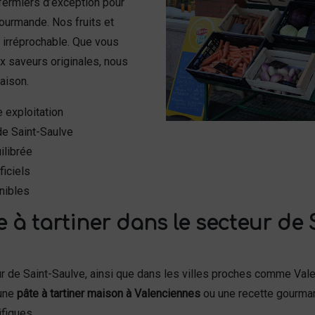
fermiers d’exception pour
ourmande. Nos fruits et
 irréprochable. Que vous
x saveurs originales, nous
aison.
e exploitation
de Saint-Saulve
ilibrée
ficiels
nibles
 à tartiner dans le secteur de 
our de Saint-Saulve, ainsi que dans les villes proches comme Va
 une
pâte à tartiner maison à Valenciennes
ou une recette gourma
fiques.