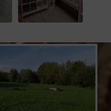
produits fermiers vous
 la
attendent. Profitez de la vente
lve
à
produits d'épicerie
directe de
la ferme ou de notre service de
livraison.