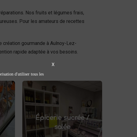
réparations. Nos fruits et légumes frais,
avoureuses. Pour les amateurs de recettes
ne création gourmande à Aulnoy-Lez-
ention rapide adaptée à vos besoins.
X
isation d'utiliser tous les
Épicerie sucrée /
salée
épicerie sucrée
Découvrez notre
.
et salée à Saint-Saulve
Épicerie sucrée /
Confitures artisanales,
tez
conserves maison, plats
salée
its
préparés et bien d'autres
le.