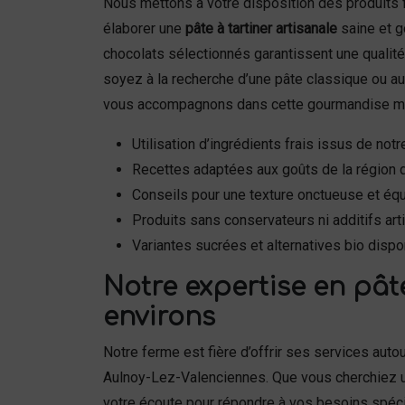
Nous mettons à votre disposition des produits 
élaborer une
pâte à tartiner artisanale
saine et g
chocolats sélectionnés garantissent une qualité
soyez à la recherche d’une pâte classique ou au
vous accompagnons dans cette gourmandise m
Utilisation d’ingrédients frais issus de notr
Recettes adaptées aux goûts de la région 
Conseils pour une texture onctueuse et équ
Produits sans conservateurs ni additifs arti
Variantes sucrées et alternatives bio dispo
Notre expertise en pâte
environs
Notre ferme est fière d’offrir ses services aut
Aulnoy-Lez-Valenciennes. Que vous cherchiez
votre écoute pour répondre à vos besoins spéci