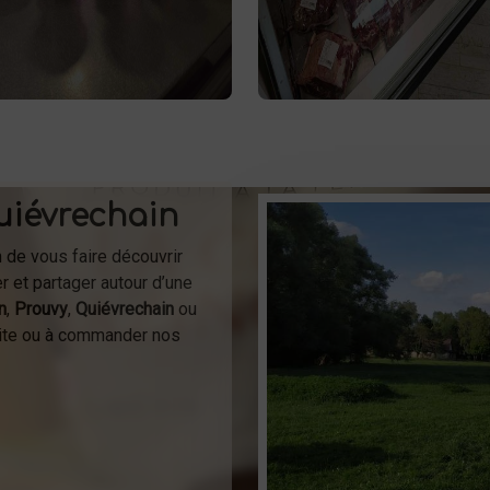
vous attendent dans notre
vente directe de
Profitez de
me. Livraison et vente directe
sur place
viande à Saint-Sau
 la ferme pour une fraîcheur
ou à la livraison.
garantie.
uiévrechain
n de vous faire découvrir
r et partager autour d’une
n
,
Prouvy
,
Quiévrechain
ou
isite ou à commander nos