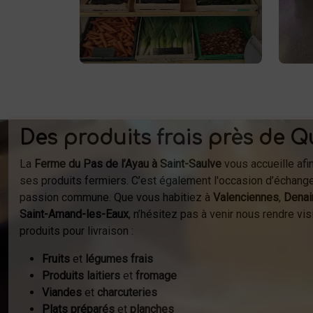
respectueux de l'environnement.
fer
Vente directe à la ferme ou
à
livraison à domicile.
Des produits frais près de Q
La
Ferme du Pas de l’Ayau à Saint-Saulve
vous accueille afi
ses produits fermiers. C’est également l'occasion d’échange
passion commune. Que vous habitiez à
Valenciennes
,
Denai
Saint-Amand-les-Eaux
, n’hésitez pas à venir nous rendre v
produits pour livraison :
Fruits
et
légumes frais
Produits laitiers
et
fromage
Viandes
et
charcuteries
Plats préparés
et
planches