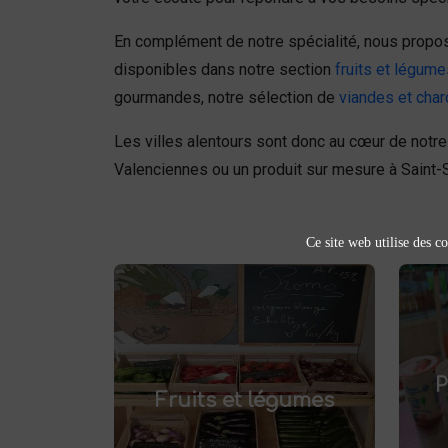
En complément de notre spécialité, nous prop
disponibles dans notre section
fruits et légume
gourmandes, notre sélection de
viandes et char
Les villes alentours sont donc au cœur de notre 
Valenciennes ou un produit sur mesure à Saint-
Ce site web utilise des co
Fruits et légumes
fruits et légumes
Achetez des
pr
et savourez
frais à Saint-Saulve
P
.
Fruits et légumes
des produits de saison, cultivés
localement. Goûtez la différence
af
: des produits sains et