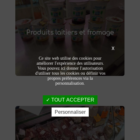
Produits laitiers et fromage
produits laitiers et fromages à
Dégustez nos
Produits laitiers et fromage
. Yaourts crémeux, fromages
Saint-Saulve
affinés et autres délices laitiers vous
attendent dans notre ferme. Livraison et
X
vente directe à la ferme pour une fraîcheur
garantie.
Ce site web utilise des cookies pour
améliorer l'expérience des utilisateurs.
Vous pouvez ici donner l'autorisation
d'utiliser tous les cookies ou définir vos
propres préférences via la
personnalisation.
TOUT ACCEPTER
Personnaliser
Viandes et charcuteries