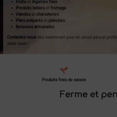
Fruits
et
légumes frais
Produits laitiers
et
fromage
Viandes
et
charcuteries
Plats préparés
et
planches
Boissons artisanales
Contactez-nous
dès maintenant pour en savoir plus et profit
chez vous !
Produits frais de saison
Ferme et pen