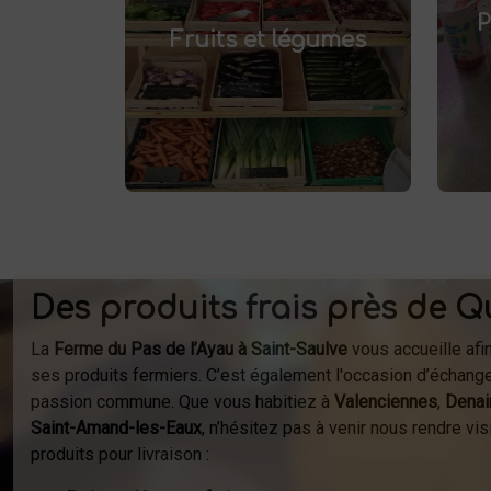
pr
et savourez
frais à Saint-Saulve
P
.
Fruits et légumes
des produits de saison, cultivés
localement. Goûtez la différence
af
: des produits sains et
respectueux de l'environnement.
fer
Vente directe à la ferme ou
à
livraison à domicile.
Des produits frais près de Q
La
Ferme du Pas de l’Ayau à Saint-Saulve
vous accueille afi
ses produits fermiers. C’est également l'occasion d’échange
passion commune. Que vous habitiez à
Valenciennes
,
Denai
Saint-Amand-les-Eaux
, n’hésitez pas à venir nous rendre v
produits pour livraison :