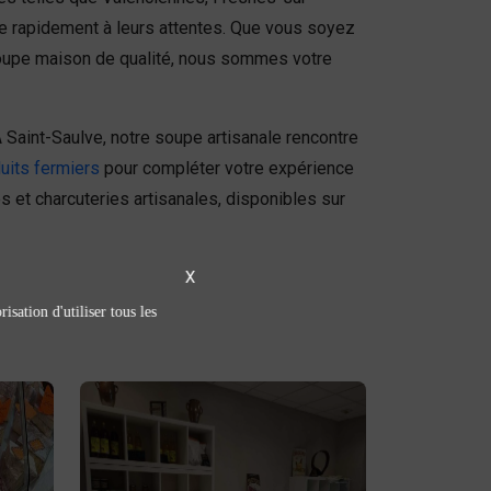
re rapidement à leurs attentes. Que vous soyez
soupe maison de qualité, nous sommes votre
aint-Saulve, notre soupe artisanale rencontre
uits fermiers
pour compléter votre expérience
es et charcuteries artisanales, disponibles sur
X
isation d'utiliser tous les
Épicerie sucrée /
salée
épicerie sucrée
Découvrez notre