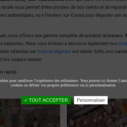
n locale nous permet d’être proches de nos clients et de répond
miers authentiques, ou à Fresnes-sur-Escaut pour déguster une 
, nous offrons une gamme complète de produits artisanaux. À S
s naturelles. Nous vous invitons à découvrir également nos
prod
notre sélection sur
fruits et légumes
est idéale. Enfin, nos viand
nt nos soupes maison.
n rapide.
okies pour améliorer l'expérience des utilisateurs. Vous pouvez ici donner l'autor
cookies ou définir vos propres préférences via la personnalisation.
TOUT ACCEPTER
Personnaliser
Produits laitiers et
Viandes et
fromage
charcuteries