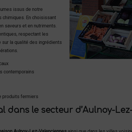
égumes issus de notre
ts chimiques. En choisissant
en saveurs et en nutriments.
entiques, respectant les
 sur la qualité des ingrédients
érations.
ocaux
ts contemporains
e produits fermiers
 dans le secteur d’Aulnoy-Lez-
aison Aulnoy-Lez-Valenciennes
ainsi que dans les villes voisi