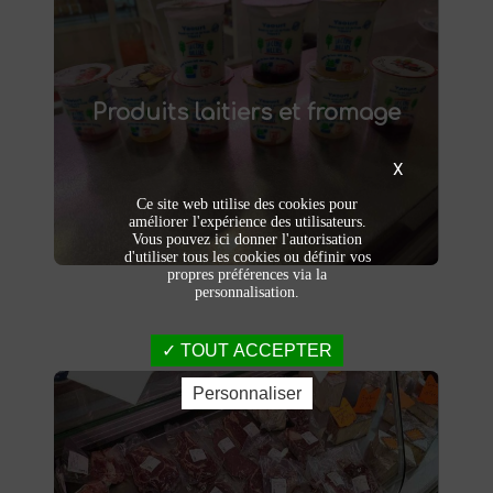
Produits laitiers et fromage
produits laitiers et fromages à
Dégustez nos
Produits laitiers et fromage
. Yaourts crémeux, fromages
Saint-Saulve
affinés et autres délices laitiers vous
attendent dans notre ferme. Livraison et
X
vente directe à la ferme pour une fraîcheur
garantie.
Ce site web utilise des cookies pour
améliorer l'expérience des utilisateurs.
Vous pouvez ici donner l'autorisation
d'utiliser tous les cookies ou définir vos
propres préférences via la
personnalisation.
TOUT ACCEPTER
Personnaliser
Viandes et charcuteries